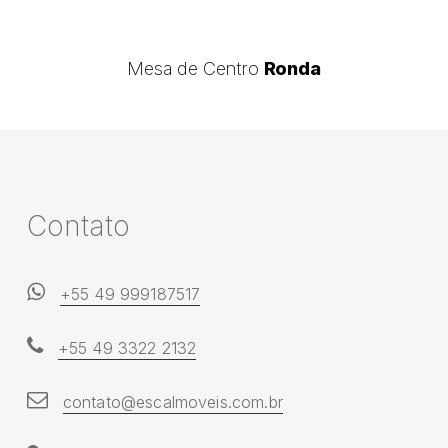
Mesa
Mesa de Centro
Ronda
de
Centro
Ronda
C
o
n
t
a
t
o
+55 49 999187517
+55 49 3322 2132
contato@escalmoveis.com.br