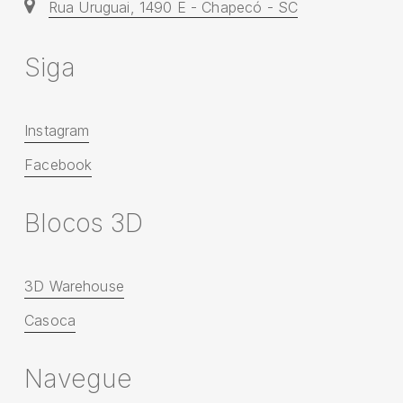
Rua Uruguai, 1490 E - Chapecó - SC
S
i
g
a
Instagram
Facebook
B
l
o
c
o
s
3
D
3D Warehouse
Casoca
N
a
v
e
g
u
e