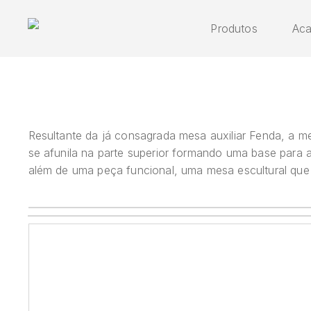
Skip
to
Produtos
Ac
main
content
Resultante da já consagrada mesa auxiliar Fenda, a m
Mesa de Jantar
Fenda
se afunila na parte superior formando uma base para 
além de uma peça funcional, uma mesa escultural que 