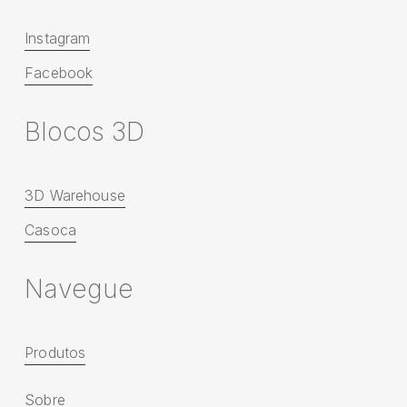
Instagram
Facebook
B
l
o
c
o
s
3
D
3D Warehouse
Casoca
N
a
v
e
g
u
e
Produtos
Sobre