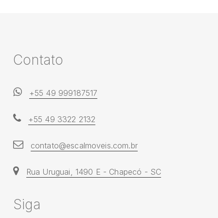
C
o
n
t
a
t
o
+55 49 999187517
+55 49 3322 2132
contato@escalmoveis.com.br
Rua Uruguai, 1490 E - Chapecó - SC
S
i
g
a