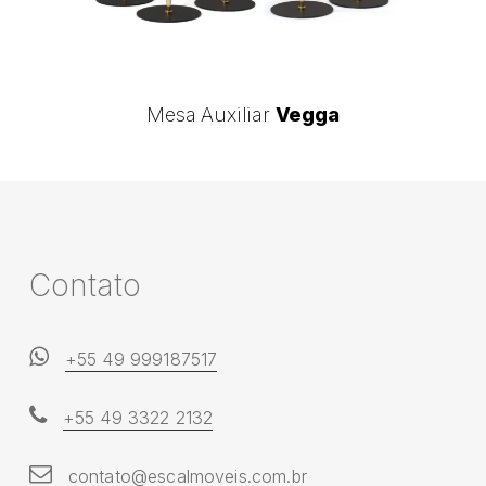
Mesa
Mesa Auxiliar
Vegga
Auxiliar
Vegga
C
o
n
t
a
t
o
+55 49 999187517
+55 49 3322 2132
contato@escalmoveis.com.br