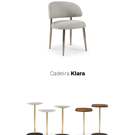
Klara
Cadeira
Cadeira
Klara
Klara
Mesa
Auxiliar
Vegga