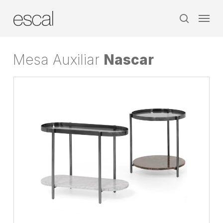
Skip
Menu
to
search
main
content
Mesa Auxiliar
Nascar