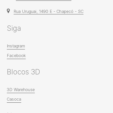
Rua Uruguai, 1490 E - Chapecó - SC
S
i
g
a
Instagram
Facebook
B
l
o
c
o
s
3
D
3D Warehouse
Casoca