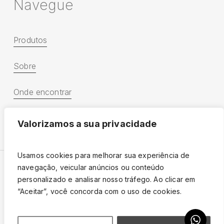
N
a
v
e
g
u
e
Produtos
Sobre
Onde encontrar
Catálogo 2025
Valorizamos a sua privacidade
Usamos cookies para melhorar sua experiência de
navegação, veicular anúncios ou conteúdo
personalizado e analisar nosso tráfego. Ao clicar em
Escal 2025 – Todos os direitos reservados.
“Aceitar”, você concorda com o uso de cookies.
Política de Privacidade