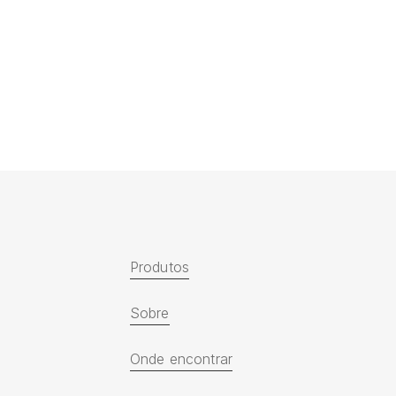
Aparador
Aparador de Sofá
Quadra
de
Sofá
Quadra
Produtos
Sobre
Onde encontrar