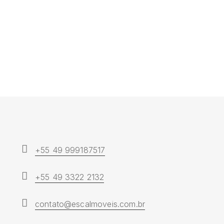
Mesa
Mesa de Jantar
Luna
de
Jantar
Luna
+55 49 999187517
+55 49 3322 2132
contato@escalmoveis.com.br