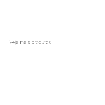
Veja mais produtos
Mesa
de
Jantar
Luna