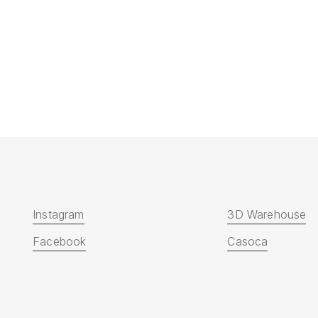
Mesa
Mesa Auxiliar
Nascar
Auxiliar
Nascar
Instagram
3D Warehouse
Facebook
Casoca