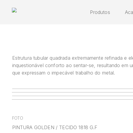
Skip
to
Produtos
Ac
main
content
Estrutura tubular quadrada extremamente refinada e 
Cadeira
Deli
inquestionável conforto ao sentar-se, resultando em um
que expressam o impecável trabalho do metal.
FOTO
PINTURA GOLDEN / TECIDO 1818 G.F