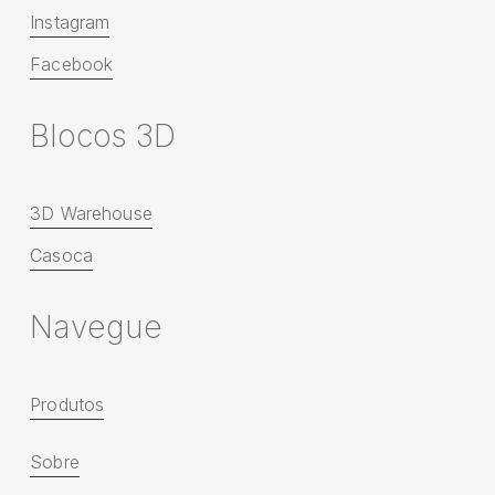
Instagram
Facebook
B
l
o
c
o
s
3
D
3D Warehouse
Casoca
N
a
v
e
g
u
e
Produtos
Sobre