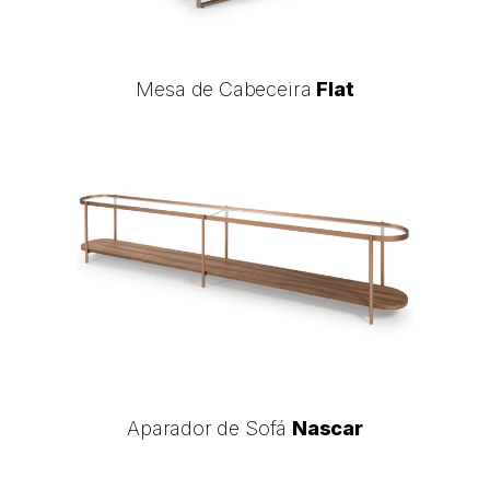
Mesa
Mesa de Cabeceira
Flat
de
Cabeceira
Flat
Aparador
de
Sofá
Nascar
Aparador
Aparador de Sofá
Nascar
de
Sofá