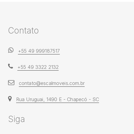
Nascar
C
o
n
t
a
t
o
+55 49 999187517
+55 49 3322 2132
contato@escalmoveis.com.br
Rua Uruguai, 1490 E - Chapecó - SC
S
i
g
a