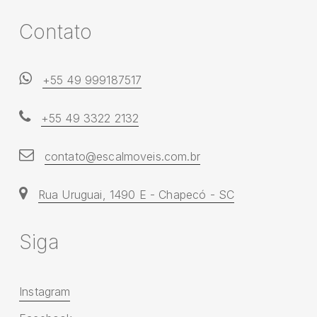
C
o
n
t
a
t
o
+55 49 999187517
+55 49 3322 2132
contato@escalmoveis.com.br
Rua Uruguai, 1490 E - Chapecó - SC
S
i
g
a
Instagram