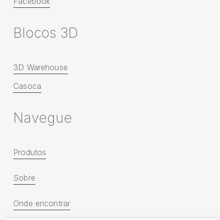
Facebook
B
l
o
c
o
s
3
D
3D Warehouse
Casoca
N
a
v
e
g
u
e
Produtos
Sobre
Onde encontrar