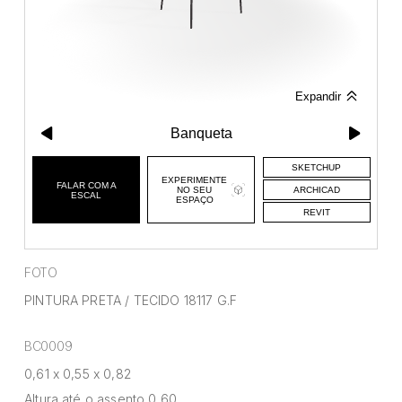
FOTO
PINTURA PRETA / TECIDO 18117 G.F
BC0009
0,61 x 0,55 x 0,82
Altura até o assento 0,60